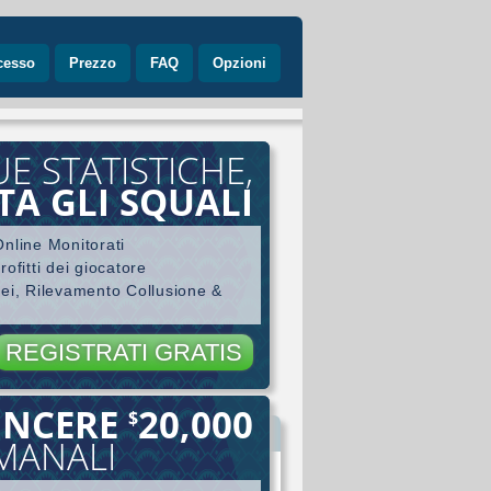
cesso
Prezzo
FAQ
Opzioni
UE STATISTICHE,
TA GLI SQUALI
nline Monitorati
ofitti dei giocatore
nei, Rilevamento Collusione &
REGISTRATI GRATIS
INCERE
20,000
$
ore
IMANALI