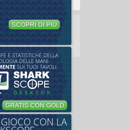
SCOPRI DI PIÙ
E E STATISTICHE DELLA
LOGIA DELLE MANI
MENTE
SUI TUOI TAVOLI
GRATIS CON GOLD
O GIOCO CON LA