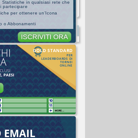
 Statistiche in qualsiasi rete che
i partecipare
stiche per ottenere un’Icona
ro o Abbonamenti
ISCRIVITI ORA
CHI
GOLD STANDARD
PER
MA
LEADERBOARDS DI
TORNEI
ONLINE
CLUSI:
, PAESI
I
O EMAIL