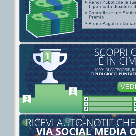
Rendi Pubbliche le tue
ti permetta decidere d
Controlla le tue Stati
Premio
Premi Pagati in Dena
Copertura di SharkScope
SCOPRI 
È IN CI
1000’
DI CATEGORIE, IN
S
TIPI DI GIOCO, PUNTATE
VED
RICEVI AUTO-NOTIFICHE
VIA SOCIAL MEDIA 