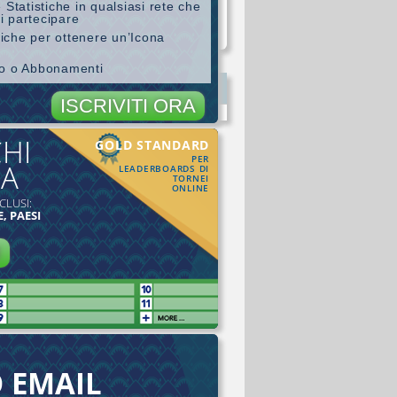
 Statistiche in qualsiasi rete che
i partecipare
stiche per ottenere un’Icona
ro o Abbonamenti
ISCRIVITI ORA
CHI
GOLD STANDARD
PER
MA
LEADERBOARDS DI
TORNEI
ONLINE
CLUSI:
, PAESI
I
O EMAIL