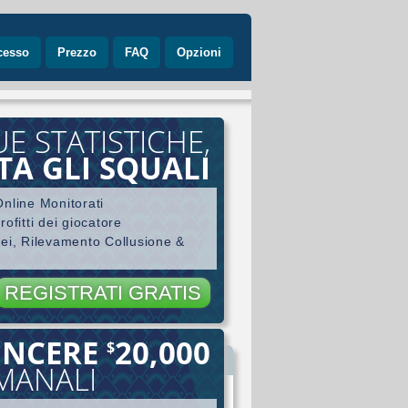
cesso
Prezzo
FAQ
Opzioni
UE STATISTICHE,
TA GLI SQUALI
nline Monitorati
ofitti dei giocatore
nei, Rilevamento Collusione &
REGISTRATI GRATIS
INCERE
20,000
$
ore
IMANALI