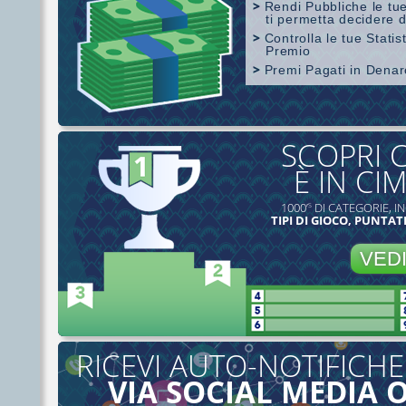
Rendi Pubbliche le tue
ti permetta decidere d
Controlla le tue Stati
Premio
Premi Pagati in Dena
Copertura di SharkScope
SCOPRI 
È IN CI
1000’
DI CATEGORIE, IN
S
TIPI DI GIOCO, PUNTATE
VED
RICEVI AUTO-NOTIFICHE
VIA SOCIAL MEDIA 