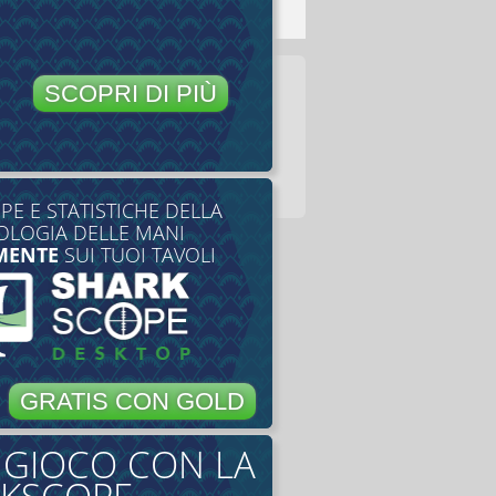
SCOPRI DI PIÙ
E E STATISTICHE DELLA
LOGIA DELLE MANI
MENTE
SUI TUOI TAVOLI
GRATIS CON GOLD
O GIOCO CON LA