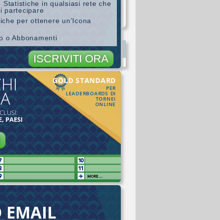
 Statistiche in qualsiasi rete che
i partecipare
stiche per ottenere un’Icona
ro o Abbonamenti
ISCRIVITI ORA
CHI
GOLD STANDARD
PER
MA
LEADERBOARDS DI
TORNEI
ONLINE
CLUSI:
, PAESI
I
O EMAIL