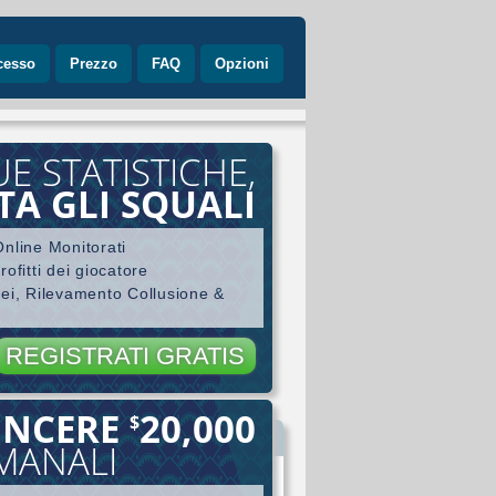
cesso
Prezzo
FAQ
Opzioni
UE STATISTICHE,
TA GLI SQUALI
nline Monitorati
ofitti dei giocatore
nei, Rilevamento Collusione &
REGISTRATI GRATIS
INCERE
20,000
$
ore
IMANALI