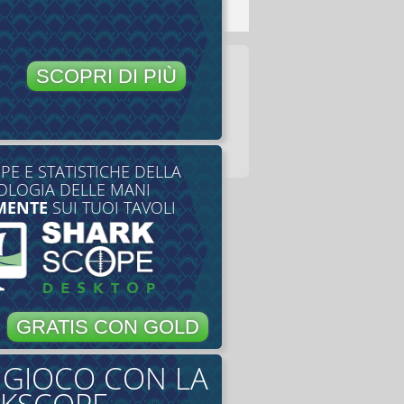
SCOPRI DI PIÙ
E E STATISTICHE DELLA
LOGIA DELLE MANI
MENTE
SUI TUOI TAVOLI
GRATIS CON GOLD
O GIOCO CON LA