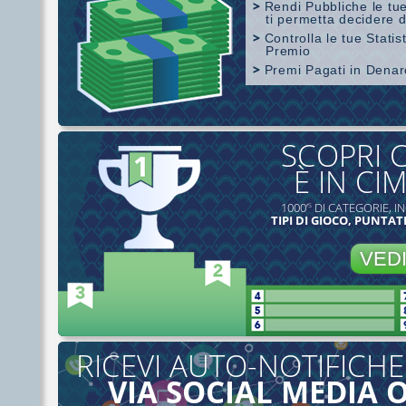
Rendi Pubbliche le tue
ti permetta decidere d
Controlla le tue Stati
Premio
Premi Pagati in Dena
Copertura di SharkScope
SCOPRI 
È IN CI
1000’
DI CATEGORIE, IN
S
TIPI DI GIOCO, PUNTATE
VED
RICEVI AUTO-NOTIFICHE
VIA SOCIAL MEDIA 