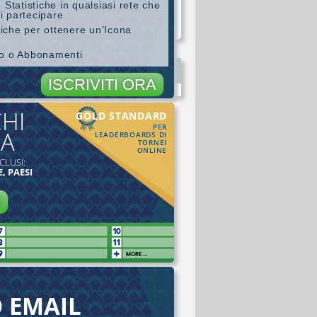
 Statistiche in qualsiasi rete che
i partecipare
stiche per ottenere un’Icona
ro o Abbonamenti
ISCRIVITI ORA
CHI
GOLD STANDARD
PER
MA
LEADERBOARDS DI
TORNEI
ONLINE
CLUSI:
, PAESI
I
O EMAIL