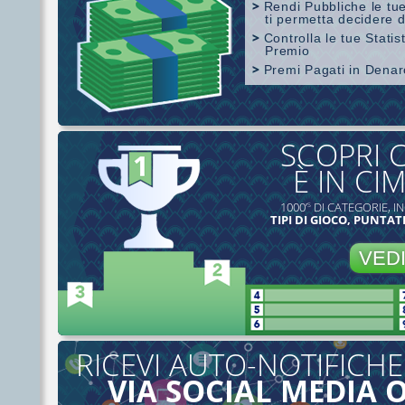
Rendi Pubbliche le tue
ti permetta decidere d
Controlla le tue Stati
Premio
Premi Pagati in Dena
Copertura di SharkScope
SCOPRI 
È IN CI
1000’
DI CATEGORIE, IN
S
TIPI DI GIOCO, PUNTATE
VED
RICEVI AUTO-NOTIFICHE
VIA SOCIAL MEDIA 