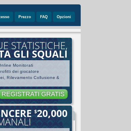
cesso
Prezzo
FAQ
Opzioni
UE STATISTICHE,
TA GLI SQUALI
nline Monitorati
ofitti dei giocatore
nei, Rilevamento Collusione &
REGISTRATI GRATIS
INCERE
20,000
$
ore
IMANALI