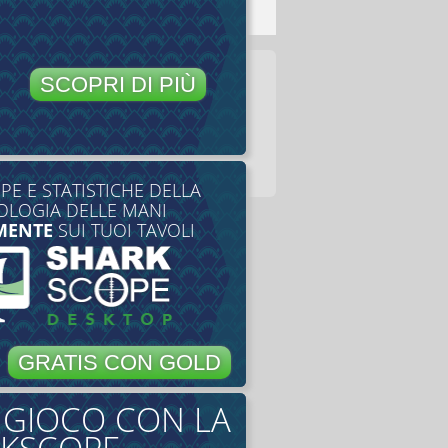
SCOPRI DI PIÙ
E E STATISTICHE DELLA
LOGIA DELLE MANI
MENTE
SUI TUOI TAVOLI
GRATIS CON GOLD
O GIOCO CON LA