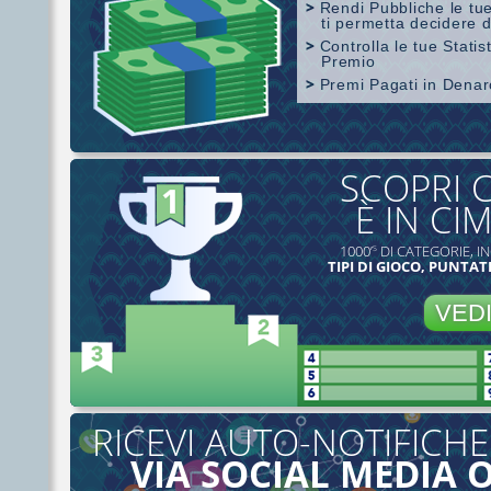
Rendi Pubbliche le tue
ti permetta decidere d
Controlla le tue Stati
Premio
Premi Pagati in Dena
Copertura di SharkScope
SCOPRI 
È IN CI
1000’
DI CATEGORIE, IN
S
TIPI DI GIOCO, PUNTATE
VED
RICEVI AUTO-NOTIFICHE
VIA SOCIAL MEDIA 