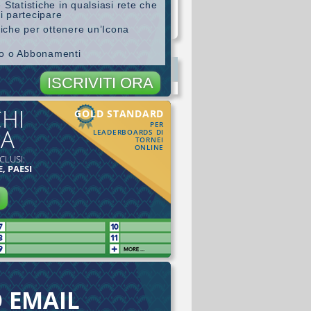
 Statistiche in qualsiasi rete che
i partecipare
stiche per ottenere un’Icona
ro o Abbonamenti
ISCRIVITI ORA
CHI
GOLD STANDARD
PER
MA
LEADERBOARDS DI
TORNEI
ONLINE
CLUSI:
, PAESI
I
O EMAIL