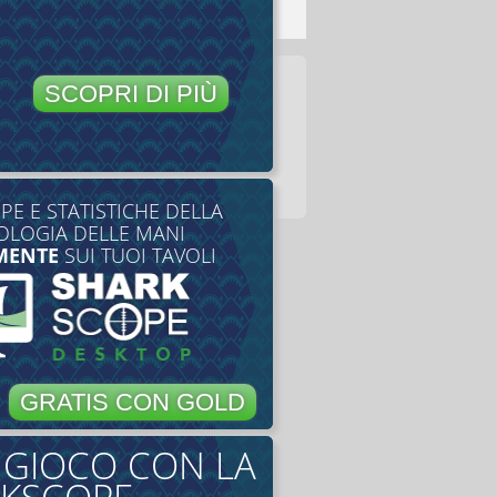
SCOPRI DI PIÙ
E E STATISTICHE DELLA
LOGIA DELLE MANI
MENTE
SUI TUOI TAVOLI
GRATIS CON GOLD
O GIOCO CON LA