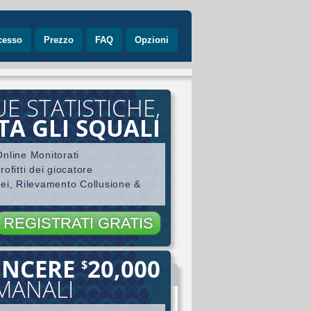
cesso
Prezzo
FAQ
Opzioni
UE STATISTICHE,
TA GLI SQUALI
nline Monitorati
ofitti dei giocatore
nei, Rilevamento Collusione &
REGISTRATI GRATIS
INCERE
20,000
$
ore
IMANALI